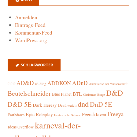
Anmelden
Eintrags-Feed
Kommentar-Feed
WordPress.org
SCHLAGWÖRTER
AD&D
ADnD
ADDKON
ad-blog
01010
Auswüchse der Wissenschaft
D&D
Beutelschneider
BTL
Blue Planet
Christmas Binge
dnd
D&D 5E
DnD 5E
Dark Heresy
Deathwatch
Freeya
Epic Roleplay
Feensklaven
Earthdawn
Fantastische Schuhe
karneval-der-
Ideas Overflow