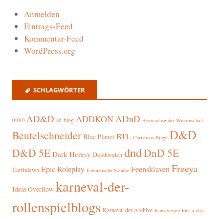
Anmelden
Eintrags-Feed
Kommentar-Feed
WordPress.org
SCHLAGWÖRTER
AD&D
ADnD
ADDKON
ad-blog
01010
Auswüchse der Wissenschaft
D&D
Beutelschneider
BTL
Blue Planet
Christmas Binge
dnd
D&D 5E
DnD 5E
Dark Heresy
Deathwatch
Freeya
Epic Roleplay
Feensklaven
Earthdawn
Fantastische Schuhe
karneval-der-
Ideas Overflow
rollenspielblogs
Karneval der Archive
Kunstwesen
loot-a-day