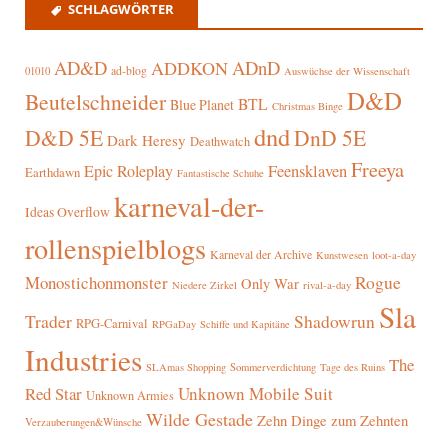
SCHLAGWÖRTER
AD&D
ADnD
ADDKON
ad-blog
01010
Auswüchse der Wissenschaft
D&D
Beutelschneider
BTL
Blue Planet
Christmas Binge
dnd
D&D 5E
DnD 5E
Dark Heresy
Deathwatch
Freeya
Epic Roleplay
Feensklaven
Earthdawn
Fantastische Schuhe
karneval-der-
Ideas Overflow
rollenspielblogs
Karneval der Archive
Kunstwesen
loot-a-day
Rogue
Monostichonmonster
Only War
rival-a-day
Niedere Zirkel
Sla
Trader
Shadowrun
RPG-Carnival
RPGaDay
Schiffe und Kapitäne
Industries
The
SLAmas Shopping
Sommerverdichtung
Tage des Ruins
Red Star
Unknown Mobile Suit
Unknown Armies
Wilde Gestade
Zehn Dinge zum Zehnten
Verzauberungen&Wünsche