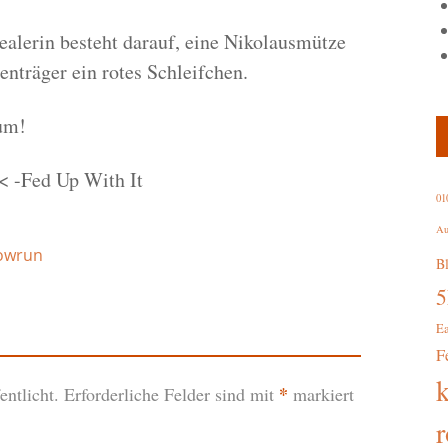
alerin besteht darauf, eine Nikolausmütze
enträger ein rotes Schleifchen.
um!
< -Fed Up With It
01
Au
owrun
B
E
F
*
ntlicht.
Erforderliche Felder sind mit
markiert
r