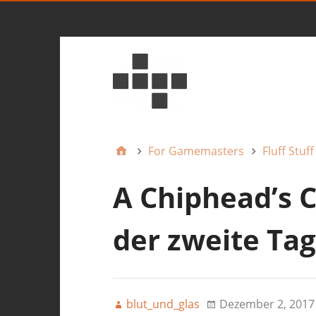
For Gamemasters
Fluff Stuff
A Chiphead’s 
der zweite Tag
blut_und_glas
Dezember 2, 2017