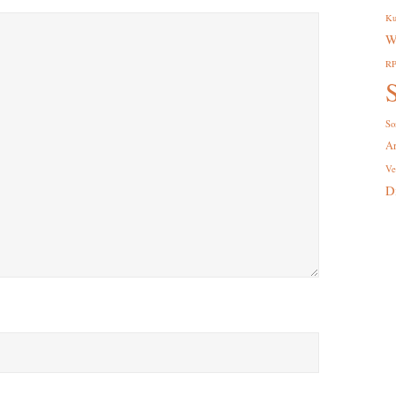
Ku
W
R
S
So
A
Ve
D