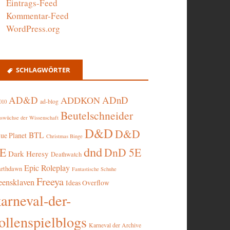
Eintrags-Feed
Kommentar-Feed
WordPress.org
SCHLAGWÖRTER
AD&D
ADnD
ADDKON
ad-blog
010
Beutelschneider
swüchse der Wissenschaft
D&D
D&D
BTL
lue Planet
Christmas Binge
dnd
5E
DnD 5E
Dark Heresy
Deathwatch
Epic Roleplay
arthdawn
Fantastische Schuhe
Freeya
eensklaven
Ideas Overflow
karneval-der-
ollenspielblogs
Karneval der Archive