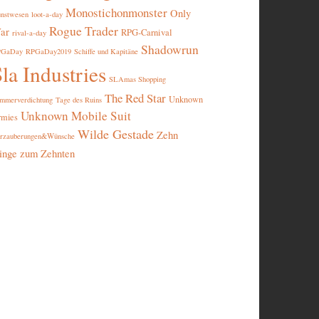
Monostichonmonster
Only
nstwesen
loot-a-day
Rogue Trader
ar
RPG-Carnival
rival-a-day
Shadowrun
PGaDay
RPGaDay2019
Schiffe und Kapitäne
la Industries
SLAmas Shopping
The Red Star
Unknown
mmerverdichtung
Tage des Ruins
Unknown Mobile Suit
rmies
Wilde Gestade
Zehn
rzauberungen&Wünsche
inge zum Zehnten