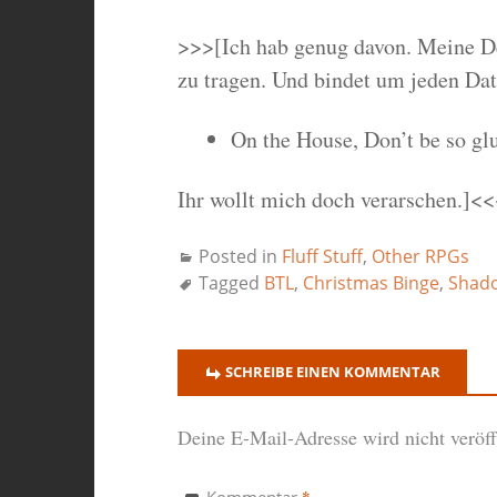
>>>[Ich hab genug davon. Meine De
zu tragen. Und bindet um jeden Dat
On the House, Don’t be so gl
Ihr wollt mich doch verarschen.]<<
Posted in
Fluff Stuff
,
Other RPGs
Tagged
BTL
,
Christmas Binge
,
Shad
SCHREIBE EINEN KOMMENTAR
Deine E-Mail-Adresse wird nicht veröffe