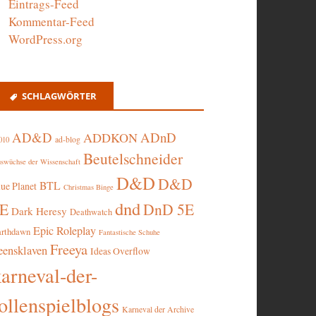
Eintrags-Feed
Kommentar-Feed
WordPress.org
SCHLAGWÖRTER
AD&D
ADnD
ADDKON
ad-blog
010
Beutelschneider
swüchse der Wissenschaft
D&D
D&D
BTL
lue Planet
Christmas Binge
dnd
5E
DnD 5E
Dark Heresy
Deathwatch
Epic Roleplay
arthdawn
Fantastische Schuhe
Freeya
eensklaven
Ideas Overflow
karneval-der-
ollenspielblogs
Karneval der Archive