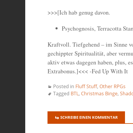
>>>[Ich hab genug davon.
Psychognosis, Terracotta St
Kraftvoll. Tiefgehend – im Sinne v
gechippter Spiritualität, aber verm
aktiv etwas dagegen haben, plus, e
Extrabonus.]<<< -Fed Up With It
Posted in
Fluff Stuff
,
Other RPGs
Tagged
BTL
,
Christmas Binge
,
Shad
SCHREIBE EINEN KOMMENTAR