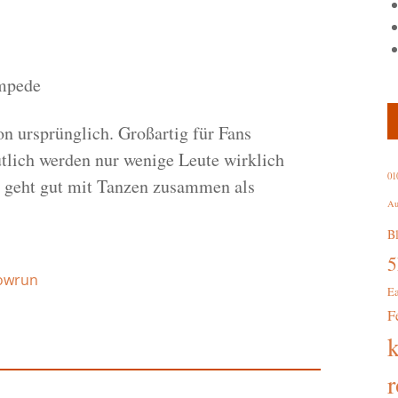
ampede
on ursprünglich. Großartig für Fans
utlich werden nur wenige Leute wirklich
01
s geht gut mit Tanzen zusammen als
Au
B
owrun
E
F
r