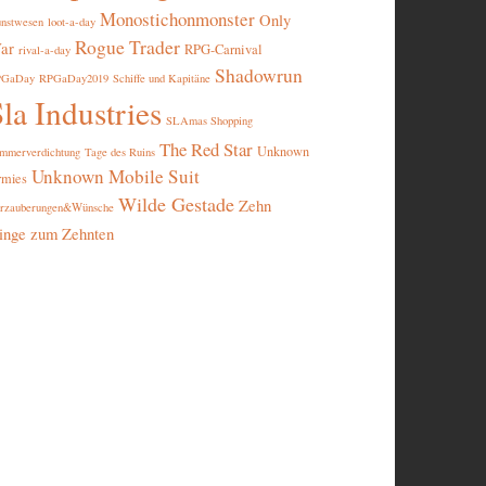
Monostichonmonster
Only
nstwesen
loot-a-day
Rogue Trader
ar
RPG-Carnival
rival-a-day
Shadowrun
PGaDay
RPGaDay2019
Schiffe und Kapitäne
la Industries
SLAmas Shopping
The Red Star
Unknown
mmerverdichtung
Tage des Ruins
Unknown Mobile Suit
rmies
Wilde Gestade
Zehn
rzauberungen&Wünsche
inge zum Zehnten