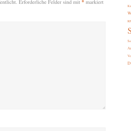
*
ntlicht.
Erforderliche Felder sind mit
markiert
Ku
W
R
S
So
A
Ve
D