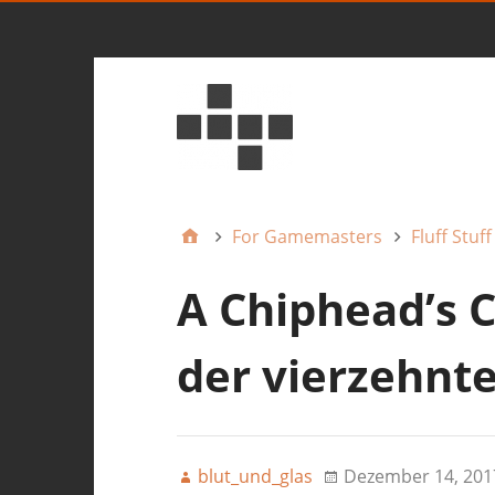
For Gamemasters
Fluff Stuff
A Chiphead’s 
der vierzehnt
blut_und_glas
Dezember 14, 201