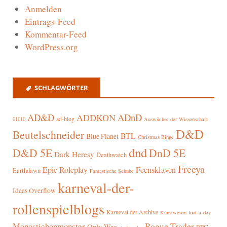
Anmelden
Eintrags-Feed
Kommentar-Feed
WordPress.org
SCHLAGWÖRTER
AD&D
ADnD
ADDKON
ad-blog
01010
Auswüchse der Wissenschaft
D&D
Beutelschneider
BTL
Blue Planet
Christmas Binge
dnd
D&D 5E
DnD 5E
Dark Heresy
Deathwatch
Freeya
Epic Roleplay
Feensklaven
Earthdawn
Fantastische Schuhe
karneval-der-
Ideas Overflow
rollenspielblogs
Karneval der Archive
Kunstwesen
loot-a-day
Rogue Trader
Monostichonmonster
Only War