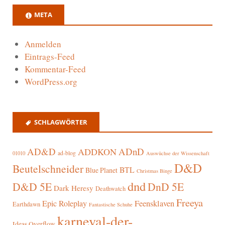
META
Anmelden
Eintrags-Feed
Kommentar-Feed
WordPress.org
SCHLAGWÖRTER
AD&D
ADnD
ADDKON
ad-blog
01010
Auswüchse der Wissenschaft
D&D
Beutelschneider
BTL
Blue Planet
Christmas Binge
dnd
D&D 5E
DnD 5E
Dark Heresy
Deathwatch
Freeya
Epic Roleplay
Feensklaven
Earthdawn
Fantastische Schuhe
karneval-der-
Ideas Overflow