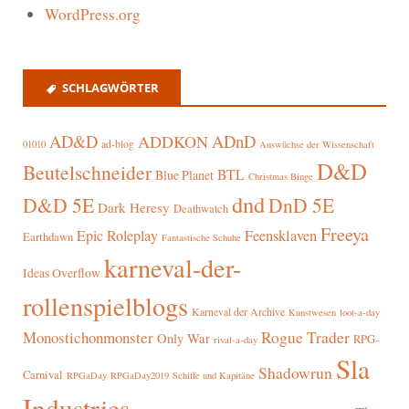
WordPress.org
SCHLAGWÖRTER
AD&D
ADnD
ADDKON
ad-blog
01010
Auswüchse der Wissenschaft
D&D
Beutelschneider
BTL
Blue Planet
Christmas Binge
dnd
D&D 5E
DnD 5E
Dark Heresy
Deathwatch
Freeya
Epic Roleplay
Feensklaven
Earthdawn
Fantastische Schuhe
karneval-der-
Ideas Overflow
rollenspielblogs
Karneval der Archive
Kunstwesen
loot-a-day
Rogue Trader
Monostichonmonster
Only War
RPG-
rival-a-day
Sla
Shadowrun
Carnival
RPGaDay
RPGaDay2019
Schiffe und Kapitäne
Industries