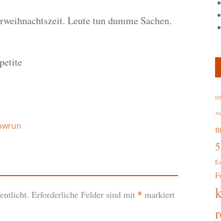
orweihnachtszeit. Leute tun dumme Sachen.
petite
01
Au
owrun
B
E
F
*
ntlicht.
Erforderliche Felder sind mit
markiert
r