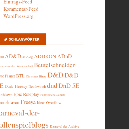
Eintrags-Feed
Kommentar-Feed
WordPress.org
SCHLAGWÖRTER
AD&D
ADnD
ADDKON
ad-blog
010
Beutelschneider
swüchse der Wissenschaft
D&D
D&D
BTL
lue Planet
Christmas Binge
dnd
5E
DnD 5E
Dark Heresy
Deathwatch
Epic Roleplay
arthdawn
Fantastische Schuhe
Freeya
eensklaven
Ideas Overflow
karneval-der-
ollenspielblogs
Karneval der Archive