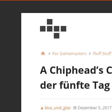
For Gamemasters
Fluff Stuff
A Chiphead’s 
der fünfte Tag
blut_und_glas
Dezember 5, 2017