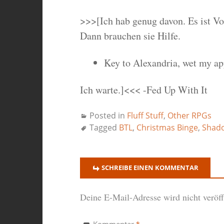
>>>[Ich hab genug davon. Es ist V
Dann brauchen sie Hilfe.
Key to Alexandria, wet my ap
Ich warte.]<<< -Fed Up With It
Posted in
Fluff Stuff
,
Other RPGs
Tagged
BTL
,
Christmas Binge
,
Shad
SCHREIBE EINEN KOMMENTAR
Deine E-Mail-Adresse wird nicht veröffe