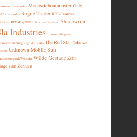
Monostichonmonster
Only
nstwesen
loot-a-day
Rogue Trader
ar
RPG-Carnival
rival-a-day
Shadowrun
PGaDay
RPGaDay2019
Schiffe und Kapitäne
la Industries
SLAmas Shopping
The Red Star
Unknown
mmerverdichtung
Tage des Ruins
Unknown Mobile Suit
rmies
Wilde Gestade
Zehn
rzauberungen&Wünsche
inge zum Zehnten