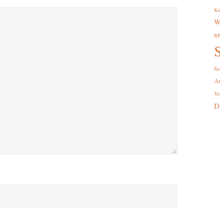
Ku
W
R
S
So
A
Ve
D