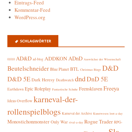
Eintrags-Feed
Kommentar-Feed
WordPress.org
SCHLAGWÖRTER
AD&D
ADnD
ADDKON
ad-blog
01010
Auswüchse der Wissenschaft
D&D
Beutelschneider
BTL
Blue Planet
Christmas Binge
dnd
D&D 5E
DnD 5E
Dark Heresy
Deathwatch
Freeya
Epic Roleplay
Feensklaven
Earthdawn
Fantastische Schuhe
karneval-der-
Ideas Overflow
rollenspielblogs
Karneval der Archive
Kunstwesen
loot-a-day
Rogue Trader
Monostichonmonster
Only War
RPG-
rival-a-day
Sla