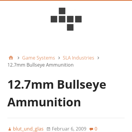
D6ideas Internal
Game Systems
SLA Industries
12.7mm Bullseye Ammunition
12.7mm Bullseye
Ammunition
blut_und_glas
Februar 6, 2009
0