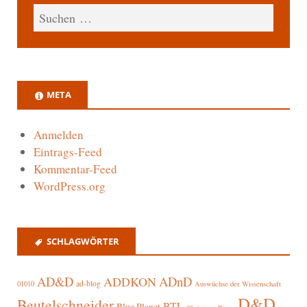
META
Anmelden
Eintrags-Feed
Kommentar-Feed
WordPress.org
SCHLAGWÖRTER
AD&D
ADnD
ADDKON
ad-blog
01010
Auswüchse der Wissenschaft
D&D
Beutelschneider
BTL
Blue Planet