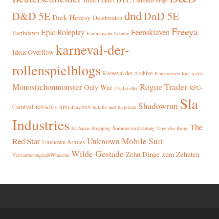
Christmas Binge
dnd
D&D 5E
DnD 5E
Dark Heresy
Deathwatch
Freeya
Epic Roleplay
Feensklaven
Earthdawn
Fantastische Schuhe
karneval-der-
Ideas Overflow
rollenspielblogs
Karneval der Archive
Kunstwesen
loot-a-day
Rogue Trader
Monostichonmonster
Only War
RPG-
rival-a-day
Sla
Shadowrun
Carnival
RPGaDay
RPGaDay2019
Schiffe und Kapitäne
Industries
The
SLAmas Shopping
Sommerverdichtung
Tage des Ruins
Red Star
Unknown Mobile Suit
Unknown Armies
Wilde Gestade
Zehn Dinge zum Zehnten
Verzauberungen&Wünsche