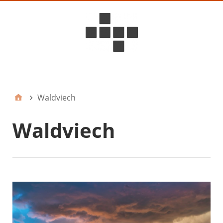
D6ideas Internal
Waldviech
Waldviech