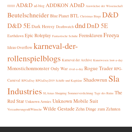
AD&D
ADnD
ADDKON
ad-blog
01010
Auswüchse der Wissenschaft
D&D
Beutelschneider
BTL
Blue Planet
Christmas Binge
dnd
D&D 5E
DnD 5E
Dark Heresy
Deathwatch
Freeya
Epic Roleplay
Feensklaven
Earthdawn
Fantastische Schuhe
karneval-der-
Ideas Overflow
rollenspielblogs
Karneval der Archive
Kunstwesen
loot-a-day
Rogue Trader
Monostichonmonster
Only War
RPG-
rival-a-day
Sla
Shadowrun
Carnival
RPGaDay
RPGaDay2019
Schiffe und Kapitäne
Industries
The
SLAmas Shopping
Sommerverdichtung
Tage des Ruins
Red Star
Unknown Mobile Suit
Unknown Armies
Wilde Gestade
Zehn Dinge zum Zehnten
Verzauberungen&Wünsche