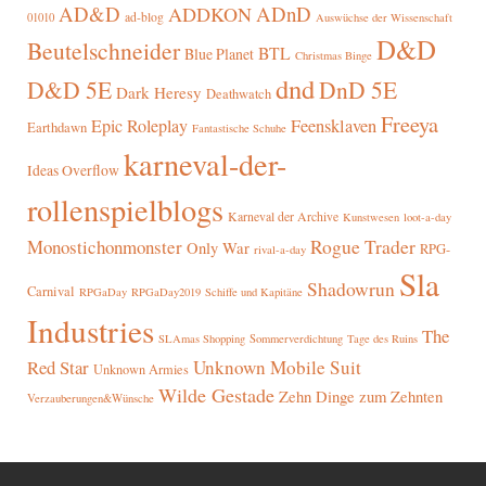
AD&D
ADnD
ADDKON
ad-blog
01010
Auswüchse der Wissenschaft
D&D
Beutelschneider
BTL
Blue Planet
Christmas Binge
dnd
D&D 5E
DnD 5E
Dark Heresy
Deathwatch
Freeya
Epic Roleplay
Feensklaven
Earthdawn
Fantastische Schuhe
karneval-der-
Ideas Overflow
rollenspielblogs
Karneval der Archive
Kunstwesen
loot-a-day
Rogue Trader
Monostichonmonster
Only War
RPG-
rival-a-day
Sla
Shadowrun
Carnival
RPGaDay
RPGaDay2019
Schiffe und Kapitäne
Industries
The
SLAmas Shopping
Sommerverdichtung
Tage des Ruins
Red Star
Unknown Mobile Suit
Unknown Armies
Wilde Gestade
Zehn Dinge zum Zehnten
Verzauberungen&Wünsche