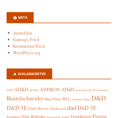
META
Anmelden
Eintrags-Feed
Kommentar-Feed
WordPress.org
SCHLAGWÖRTER
AD&D
ADnD
ADDKON
ad-blog
01010
Auswüchse der Wissenschaft
D&D
Beutelschneider
BTL
Blue Planet
Christmas Binge
dnd
D&D 5E
DnD 5E
Dark Heresy
Deathwatch
Freeya
Epic Roleplay
Feensklaven
Earthdawn
Fantastische Schuhe