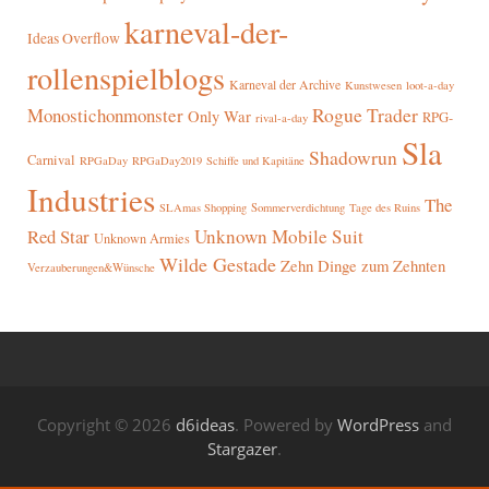
karneval-der-
Ideas Overflow
rollenspielblogs
Karneval der Archive
Kunstwesen
loot-a-day
Rogue Trader
Monostichonmonster
Only War
RPG-
rival-a-day
Sla
Shadowrun
Carnival
RPGaDay
RPGaDay2019
Schiffe und Kapitäne
Industries
The
SLAmas Shopping
Sommerverdichtung
Tage des Ruins
Red Star
Unknown Mobile Suit
Unknown Armies
Wilde Gestade
Zehn Dinge zum Zehnten
Verzauberungen&Wünsche
Copyright © 2026
d6ideas
. Powered by
WordPress
and
Stargazer
.