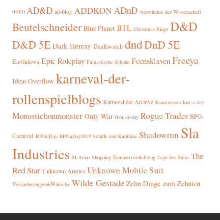
AD&D
ADnD
ADDKON
ad-blog
01010
Auswüchse der Wissenschaft
D&D
Beutelschneider
BTL
Blue Planet
Christmas Binge
dnd
D&D 5E
DnD 5E
Dark Heresy
Deathwatch
Freeya
Epic Roleplay
Feensklaven
Earthdawn
Fantastische Schuhe
karneval-der-
Ideas Overflow
rollenspielblogs
Karneval der Archive
Kunstwesen
loot-a-day
Rogue Trader
Monostichonmonster
Only War
RPG-
rival-a-day
Sla
Shadowrun
Carnival
RPGaDay
RPGaDay2019
Schiffe und Kapitäne
Industries
The
SLAmas Shopping
Sommerverdichtung
Tage des Ruins
Red Star
Unknown Mobile Suit
Unknown Armies
Wilde Gestade
Zehn Dinge zum Zehnten
Verzauberungen&Wünsche