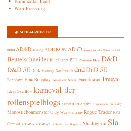
Kommentar-Feed
WordPress.org
SCHLAGWÖRTER
AD&D
ADnD
ADDKON
ad-blog
01010
Auswüchse der Wissenschaft
D&D
Beutelschneider
BTL
Blue Planet
Christmas Binge
dnd
D&D 5E
DnD 5E
Dark Heresy
Deathwatch
Freeya
Epic Roleplay
Feensklaven
Earthdawn
Fantastische Schuhe
karneval-der-
Ideas Overflow
rollenspielblogs
Karneval der Archive
Kunstwesen
loot-a-day
Rogue Trader
Monostichonmonster
Only War
RPG-
rival-a-day
Sla
Shadowrun
Carnival
RPGaDay
RPGaDay2019
Schiffe und Kapitäne