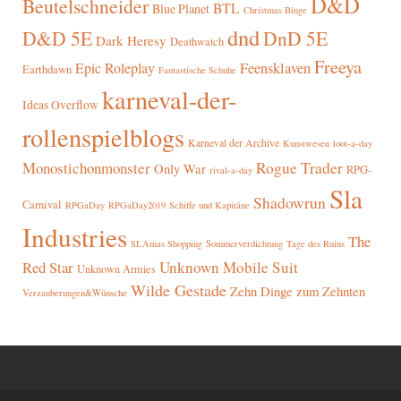
D&D
Beutelschneider
BTL
Blue Planet
Christmas Binge
dnd
D&D 5E
DnD 5E
Dark Heresy
Deathwatch
Freeya
Epic Roleplay
Feensklaven
Earthdawn
Fantastische Schuhe
karneval-der-
Ideas Overflow
rollenspielblogs
Karneval der Archive
Kunstwesen
loot-a-day
Rogue Trader
Monostichonmonster
Only War
RPG-
rival-a-day
Sla
Shadowrun
Carnival
RPGaDay
RPGaDay2019
Schiffe und Kapitäne
Industries
The
SLAmas Shopping
Sommerverdichtung
Tage des Ruins
Red Star
Unknown Mobile Suit
Unknown Armies
Wilde Gestade
Zehn Dinge zum Zehnten
Verzauberungen&Wünsche