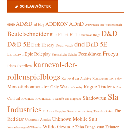
SCHLAGWÖRTER
AD&D
ADnD
ADDKON
ad-blog
01010
Auswüchse der Wissenschaft
D&D
Beutelschneider
BTL
Blue Planet
Christmas Binge
dnd
D&D 5E
DnD 5E
Dark Heresy
Deathwatch
Freeya
Epic Roleplay
Feensklaven
Earthdawn
Fantastische Schuhe
karneval-der-
Ideas Overflow
rollenspielblogs
Karneval der Archive
Kunstwesen
loot-a-day
Rogue Trader
Monostichonmonster
Only War
RPG-
rival-a-day
Sla
Shadowrun
Carnival
RPGaDay
RPGaDay2019
Schiffe und Kapitäne
Industries
The
SLAmas Shopping
Sommerverdichtung
Tage des Ruins
Red Star
Unknown Mobile Suit
Unknown Armies
Wilde Gestade
Zehn Dinge zum Zehnten
Verzauberungen&Wünsche