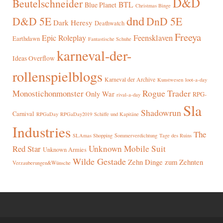
D&D
Beutelschneider
BTL
Blue Planet
Christmas Binge
dnd
D&D 5E
DnD 5E
Dark Heresy
Deathwatch
Freeya
Epic Roleplay
Feensklaven
Earthdawn
Fantastische Schuhe
karneval-der-
Ideas Overflow
rollenspielblogs
Karneval der Archive
Kunstwesen
loot-a-day
Rogue Trader
Monostichonmonster
Only War
RPG-
rival-a-day
Sla
Shadowrun
Carnival
RPGaDay
RPGaDay2019
Schiffe und Kapitäne
Industries
The
SLAmas Shopping
Sommerverdichtung
Tage des Ruins
Red Star
Unknown Mobile Suit
Unknown Armies
Wilde Gestade
Zehn Dinge zum Zehnten
Verzauberungen&Wünsche