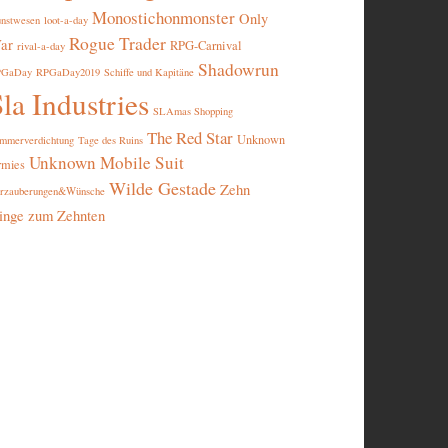
Monostichonmonster
Only
nstwesen
loot-a-day
Rogue Trader
ar
RPG-Carnival
rival-a-day
Shadowrun
PGaDay
RPGaDay2019
Schiffe und Kapitäne
la Industries
SLAmas Shopping
The Red Star
Unknown
mmerverdichtung
Tage des Ruins
Unknown Mobile Suit
rmies
Wilde Gestade
Zehn
rzauberungen&Wünsche
inge zum Zehnten