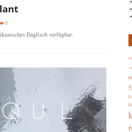
lant
0
rikanisches Englisch verfügbar.
01
Au
B
E
F
r