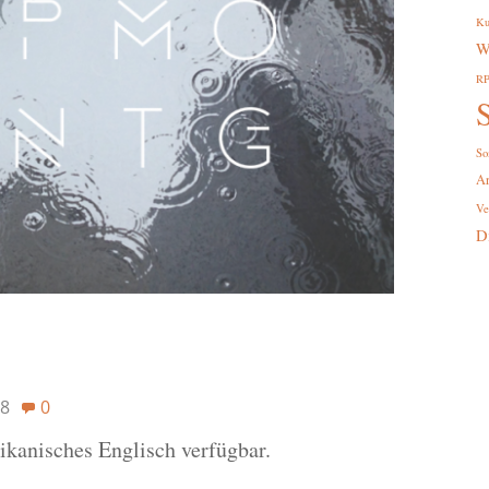
Ku
W
R
S
So
A
Ve
D
8
0
rikanisches Englisch verfügbar.