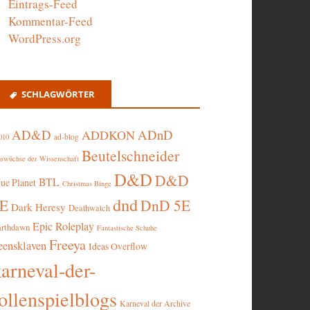
Eintrags-Feed
Kommentar-Feed
WordPress.org
SCHLAGWÖRTER
AD&D
ADnD
ADDKON
ad-blog
010
Beutelschneider
swüchse der Wissenschaft
D&D
D&D
BTL
lue Planet
Christmas Binge
dnd
5E
DnD 5E
Dark Heresy
Deathwatch
Epic Roleplay
arthdawn
Fantastische Schuhe
Freeya
eensklaven
Ideas Overflow
karneval-der-
ollenspielblogs
Karneval der Archive