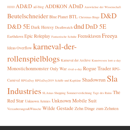
AD&D
ADnD
ADDKON
ad-blog
01010
Auswüchse der Wissenschaft
D&D
Beutelschneider
BTL
Blue Planet
Christmas Binge
dnd
D&D 5E
DnD 5E
Dark Heresy
Deathwatch
Freeya
Epic Roleplay
Feensklaven
Earthdawn
Fantastische Schuhe
karneval-der-
Ideas Overflow
rollenspielblogs
Karneval der Archive
Kunstwesen
loot-a-day
Rogue Trader
Monostichonmonster
Only War
RPG-
rival-a-day
Sla
Shadowrun
Carnival
RPGaDay
RPGaDay2019
Schiffe und Kapitäne
Industries
The
SLAmas Shopping
Sommerverdichtung
Tage des Ruins
Red Star
Unknown Mobile Suit
Unknown Armies
Wilde Gestade
Zehn Dinge zum Zehnten
Verzauberungen&Wünsche