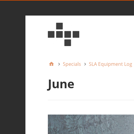
Specials
SLA Equipment Log
June