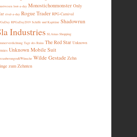
Monostichonmonster
Only
nstwesen
loot-a-day
Rogue Trader
ar
RPG-Carnival
rival-a-day
Shadowrun
PGaDay
RPGaDay2019
Schiffe und Kapitäne
la Industries
SLAmas Shopping
The Red Star
Unknown
mmerverdichtung
Tage des Ruins
Unknown Mobile Suit
rmies
Wilde Gestade
Zehn
rzauberungen&Wünsche
inge zum Zehnten