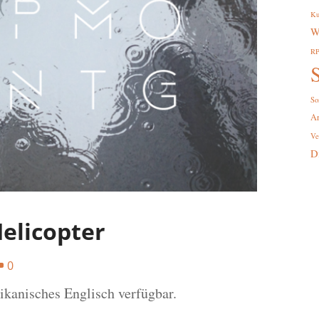
Ku
W
R
S
So
A
Ve
D
Helicopter
0
rikanisches Englisch verfügbar.