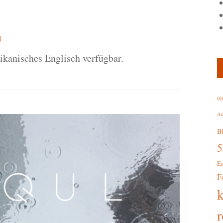
0
rikanisches Englisch verfügbar.
01
Au
B
E
F
r