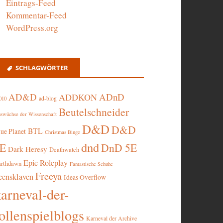
Eintrags-Feed
Kommentar-Feed
WordPress.org
SCHLAGWÖRTER
AD&D
ADnD
ADDKON
ad-blog
010
Beutelschneider
swüchse der Wissenschaft
D&D
D&D
BTL
lue Planet
Christmas Binge
dnd
5E
DnD 5E
Dark Heresy
Deathwatch
Epic Roleplay
arthdawn
Fantastische Schuhe
Freeya
eensklaven
Ideas Overflow
karneval-der-
ollenspielblogs
Karneval der Archive