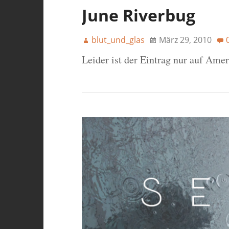
June Riverbug
blut_und_glas
März 29, 2010
Leider ist der Eintrag nur auf Ame