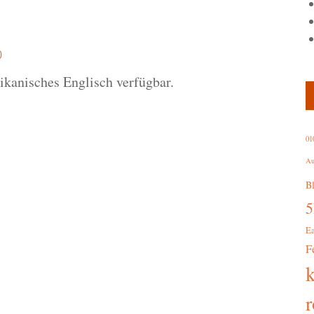
0
rikanisches Englisch verfügbar.
01
Au
B
E
F
r