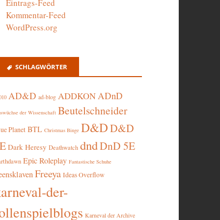
Eintrags-Feed
Kommentar-Feed
WordPress.org
SCHLAGWÖRTER
AD&D
ADnD
ADDKON
ad-blog
010
Beutelschneider
swüchse der Wissenschaft
D&D
D&D
BTL
lue Planet
Christmas Binge
dnd
5E
DnD 5E
Dark Heresy
Deathwatch
Epic Roleplay
arthdawn
Fantastische Schuhe
Freeya
eensklaven
Ideas Overflow
karneval-der-
ollenspielblogs
Karneval der Archive