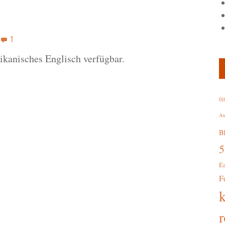
1
rikanisches Englisch verfügbar.
01
Au
B
E
F
r