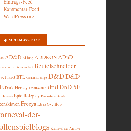
Eintrags-Feed
Kommentar-Feed
WordPress.org
SCHLAGWÖRTER
AD&D
ADnD
ADDKON
ad-blog
010
Beutelschneider
swüchse der Wissenschaft
D&D
D&D
BTL
lue Planet
Christmas Binge
dnd
5E
DnD 5E
Dark Heresy
Deathwatch
Epic Roleplay
arthdawn
Fantastische Schuhe
Freeya
eensklaven
Ideas Overflow
karneval-der-
ollenspielblogs
Karneval der Archive