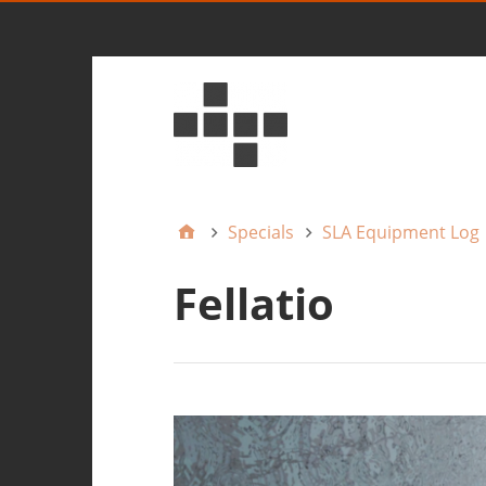
Specials
SLA Equipment Log
Fellatio