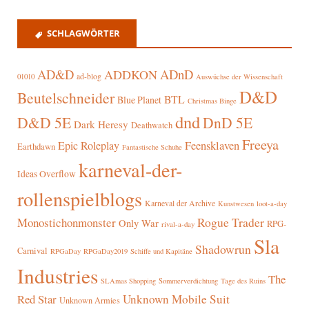
SCHLAGWÖRTER
AD&D
ADnD
ADDKON
ad-blog
01010
Auswüchse der Wissenschaft
D&D
Beutelschneider
BTL
Blue Planet
Christmas Binge
dnd
D&D 5E
DnD 5E
Dark Heresy
Deathwatch
Freeya
Epic Roleplay
Feensklaven
Earthdawn
Fantastische Schuhe
karneval-der-
Ideas Overflow
rollenspielblogs
Karneval der Archive
Kunstwesen
loot-a-day
Rogue Trader
Monostichonmonster
Only War
RPG-
rival-a-day
Sla
Shadowrun
Carnival
RPGaDay
RPGaDay2019
Schiffe und Kapitäne
Industries
The
SLAmas Shopping
Sommerverdichtung
Tage des Ruins
Red Star
Unknown Mobile Suit
Unknown Armies