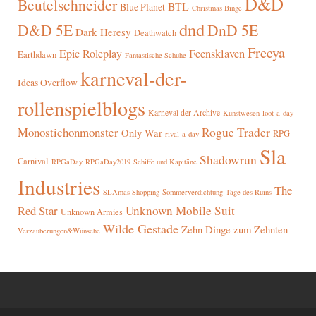
D&D
Beutelschneider
BTL
Blue Planet
Christmas Binge
dnd
D&D 5E
DnD 5E
Dark Heresy
Deathwatch
Freeya
Epic Roleplay
Feensklaven
Earthdawn
Fantastische Schuhe
karneval-der-
Ideas Overflow
rollenspielblogs
Karneval der Archive
Kunstwesen
loot-a-day
Rogue Trader
Monostichonmonster
Only War
RPG-
rival-a-day
Sla
Shadowrun
Carnival
RPGaDay
RPGaDay2019
Schiffe und Kapitäne
Industries
The
SLAmas Shopping
Sommerverdichtung
Tage des Ruins
Red Star
Unknown Mobile Suit
Unknown Armies
Wilde Gestade
Zehn Dinge zum Zehnten
Verzauberungen&Wünsche