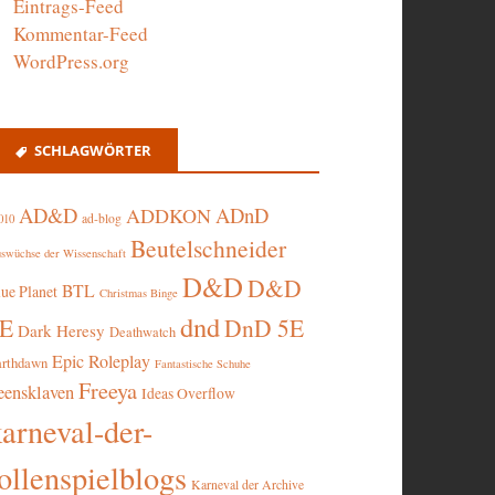
Eintrags-Feed
Kommentar-Feed
WordPress.org
SCHLAGWÖRTER
AD&D
ADnD
ADDKON
ad-blog
010
Beutelschneider
swüchse der Wissenschaft
D&D
D&D
BTL
lue Planet
Christmas Binge
dnd
5E
DnD 5E
Dark Heresy
Deathwatch
Epic Roleplay
arthdawn
Fantastische Schuhe
Freeya
eensklaven
Ideas Overflow
karneval-der-
ollenspielblogs
Karneval der Archive