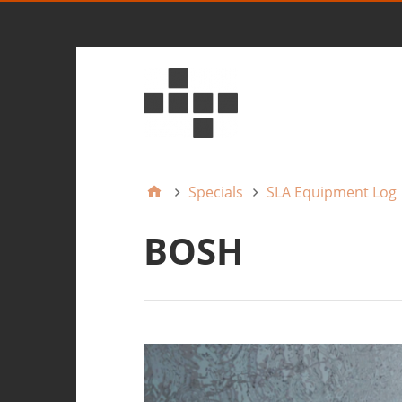
Specials
SLA Equipment Log
BOSH