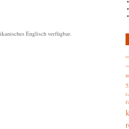
e
rikanisches Englisch verfügbar.
01
Au
B
E
F
r