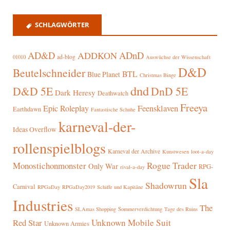
SCHLAGWÖRTER
AD&D
ADnD
ADDKON
ad-blog
01010
Auswüchse der Wissenschaft
D&D
Beutelschneider
BTL
Blue Planet
Christmas Binge
dnd
D&D 5E
DnD 5E
Dark Heresy
Deathwatch
Freeya
Epic Roleplay
Feensklaven
Earthdawn
Fantastische Schuhe
karneval-der-
Ideas Overflow
rollenspielblogs
Karneval der Archive
Kunstwesen
loot-a-day
Rogue Trader
Monostichonmonster
Only War
RPG-
rival-a-day
Sla
Shadowrun
Carnival
RPGaDay
RPGaDay2019
Schiffe und Kapitäne
Industries
The
SLAmas Shopping
Sommerverdichtung
Tage des Ruins
Red Star
Unknown Mobile Suit
Unknown Armies