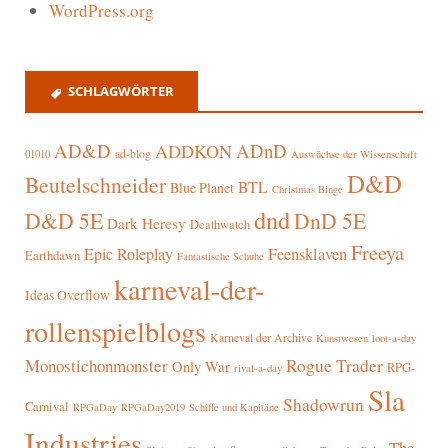
WordPress.org
SCHLAGWÖRTER
AD&D
ADnD
ADDKON
ad-blog
01010
Auswüchse der Wissenschaft
D&D
Beutelschneider
BTL
Blue Planet
Christmas Binge
dnd
D&D 5E
DnD 5E
Dark Heresy
Deathwatch
Freeya
Epic Roleplay
Feensklaven
Earthdawn
Fantastische Schuhe
karneval-der-
Ideas Overflow
rollenspielblogs
Karneval der Archive
Kunstwesen
loot-a-day
Rogue Trader
Monostichonmonster
Only War
RPG-
rival-a-day
Sla
Shadowrun
Carnival
RPGaDay
RPGaDay2019
Schiffe und Kapitäne
Industries
The